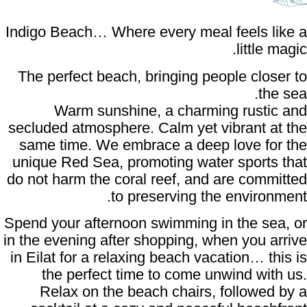
In
s
u
do
Sp
in
i