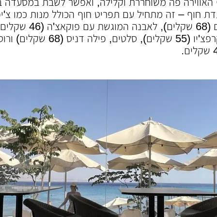
אווירה פה משוחררת וקלילה, ואפשר לשבת במסעדה בפנ
(54 שקלים), המבורגר 0