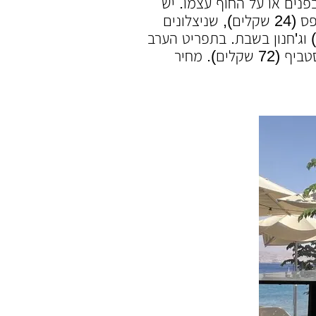
ים או על החוף עצמו. יש
כאן כל מה שתצפו לפגוש במסעדת חוף – זה מתחיל עם תפריט חוף הכולל מנות כמו צ'יפס (24 שקלים), שניצלונים
22 גרם (68 שקלים), לאבנה המוגשת עם פוקאצ'ה (46 שקלים) וג'חנון בשבת. בתפריט הערב
תמצאו מנות רציניות יותר כמו קרפצ'יו (55 שקלים), סלטים, פילה דניס (68 שקלים) ורוסטביף (72 שקלים). מחיר